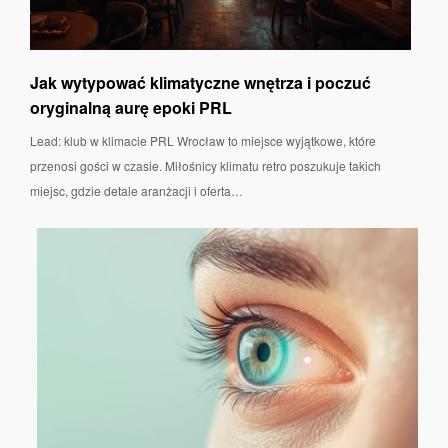
Jak wytypować klimatyczne wnętrza i poczuć
oryginalną aurę epoki PRL
Lead: klub w klimacie PRL Wrocław to miejsce wyjątkowe, które
przenosi gości w czasie. Miłośnicy klimatu retro poszukuje takich
miejsc, gdzie detale aranżacji i oferta…